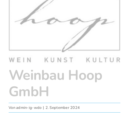
grösseres
Fotos
Bild
Weinbau Hoop
GmbH
Von
admin-ig-wdo
|
2. September 2024