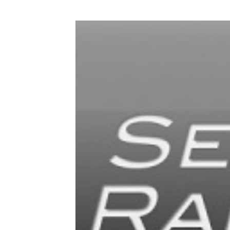
Zeige
grösseres
Bild