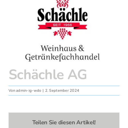
grösseres
Fotos
Bild
Schächle AG
Von
admin-ig-wdo
|
2. September 2024
Teilen Sie diesen Artikel!