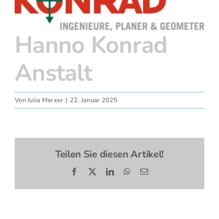
grösseres
Fotos
Bild
Hanno Konrad
Anstalt
Von
Julia Marxer
|
22. Januar 2025
Teilen Sie diesen Artikel!
Facebook
X
LinkedIn
WhatsApp
E-
Mail