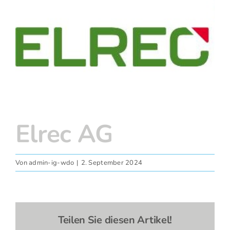
grösseres
Fotos
Bild
Elrec AG
Von
admin-ig-wdo
|
2. September 2024
Teilen Sie diesen Artikel!