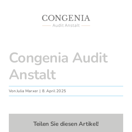
grösseres
Fotos
Bild
Congenia Audit
Anstalt
Von
Julia Marxer
|
8. April 2025
Teilen Sie diesen Artikel!