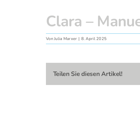
Clara – Manue
Zeige
grösseres
Bild
Von
Julia Marxer
|
8. April 2025
Teilen Sie diesen Artikel!