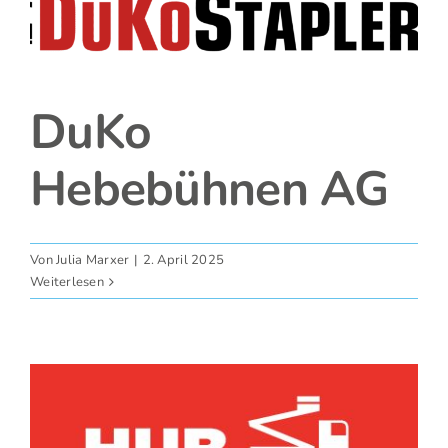
Fotos
DuKo
Hebebühnen AG
Von
Julia Marxer
|
2. April 2025
Weiterlesen